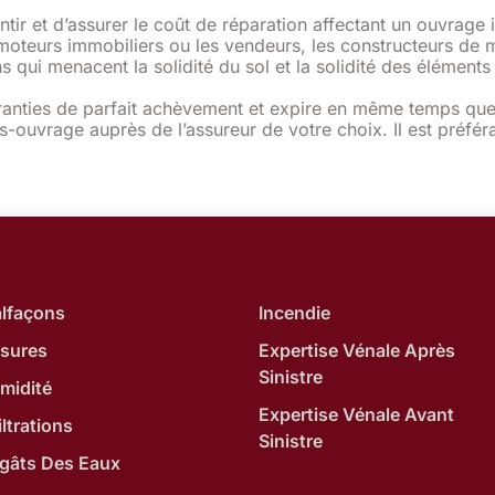
 et d’assurer le coût de réparation affectant un ouvrage 
oteurs immobiliers ou les vendeurs, les constructeurs de mai
s qui menacent la solidité du sol et la solidité des élément
garanties de parfait achèvement et expire en même temps que
ouvrage auprès de l’assureur de votre choix. Il est préfér
lfaçons
Incendie
ssures
Expertise Vénale Après
Sinistre
midité
Expertise Vénale Avant
iltrations
Sinistre
gâts Des Eaux