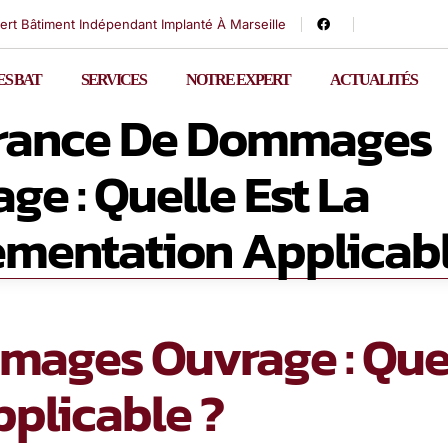
ert Bâtiment Indépendant Implanté À Marseille
S BAT
SERVICES
NOTRE EXPERT
ACTUALITÉS
rance De Dommages
ge : Quelle Est La
mentation Applicabl
ages Ouvrage : Quel
plicable ?