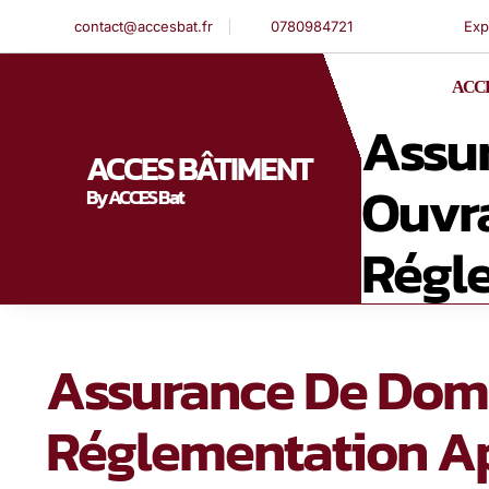
contact@accesbat.fr
0780984721
Exp
ACCE
Assu
ACCES BÂTIMENT
Ouvra
By ACCES Bat
Régle
Assurance De Domm
Réglementation Ap