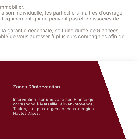
immobilier.
son individuelle, les particuliers maîtres d’ouvrage.
s d’équipement qui ne peuvent pas être dissociés de
 la garantie décennale, soit une durée de 9 années.
able de vous adresser à plusieurs compagnies afin de
Zones D’intervention
Intervention sur une zone sud France qui
correspond à Marseille, Aix-en-provence,
Toulon,… et plus largement dans la region
Hautes Alpes.