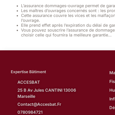
L’assurance dommages-ouvrage permet de garantir
Les maîtres d’ouvrages concernés sont : les prom
Cette assurance couvre les vices et les malfaçon
l’ouvrage.
Elle prend effet après l’expiration du délai de 
Vous pouvez souscrire l’assurance de dommages-
choisir celle qui fournira la meilleure garantie…
Expertise Bâtiment
Ma
Fi
ACCESBAT
Hu
25 B Av Jules CANTINI 13006
Marseille
Inf
Contact@accesbat.fr
Dé
0780984721