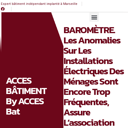
Expert bâtiment indépendant implanté à Marseille
BAROMÈTRE.
Les Anomalies
Sur Les
Installations
Électriques Des
ACCES
Ménages Sont
BÂTIMENT
Encore Trop
By ACCES
Fréquentes,
Bat
Assure
L’association