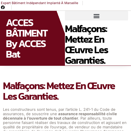
Expert Bâtiment Indépendant Implanté À Marseille
ACCES
Malfaçons:
BÂTIMENT
Mettez En
By ACCES
Œuvre Les
Bat
Garanties.
Malfaçons: Mettez En Œuvre
Les Garanties.
Les constructeurs sont tenus, par l’article L. 241-1 du Code de
assurances, de souscrire une
assurance responsabilité civile
décennale à l’ouverture de tout chantier
. Par ailleurs, toute
personne faisant réaliser des travaux de construction et agissant en
qualité de propriétaire de l’ouvrage, de vendeur ou de mandataire