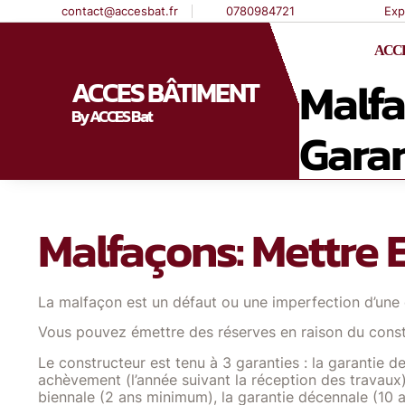
contact@accesbat.fr
0780984721
Exp
ACCE
Malfa
ACCES BÂTIMENT
By ACCES Bat
Garan
Malfaçons: Mettre 
La malfaçon est un défaut ou une imperfection d’une 
Vous pouvez émettre des réserves en raison du const
Le constructeur est tenu à 3 garanties : la garantie de
achèvement (l’année suivant la réception des travaux)
biennale (2 ans minimum), la garantie décennale (10 a