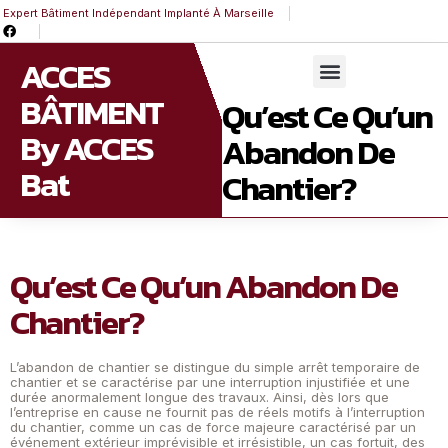
Expert Bâtiment Indépendant Implanté À Marseille
ACCES
BÂTIMENT
Qu’est Ce Qu’un
By ACCES
Abandon De
Bat
Chantier?
Qu’est Ce Qu’un Abandon De
Chantier?
L’abandon de chantier se distingue du simple arrêt temporaire de
chantier et se caractérise par une interruption injustifiée et une
durée anormalement longue des travaux. Ainsi, dès lors que
l’entreprise en cause ne fournit pas de réels motifs à l’interruption
du chantier, comme un cas de force majeure caractérisé par un
événement extérieur imprévisible et irrésistible, un cas fortuit, des