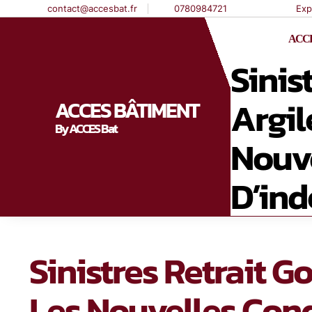
contact@accesbat.fr
0780984721
Exp
ACCE
Sinis
Argil
ACCES BÂTIMENT
By ACCES Bat
Nouve
D’ind
Sinistres Retrait G
Les Nouvelles Cond