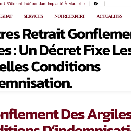
ert Bâtiment Indépendant Implanté À Marseille
S BAT
SERVICES
NOTRE EXPERT
ACTUALITÉS
tres Retrait Gonfleme
es : Un Décret Fixe Le
lles Conditions
emnisation.
onflement Des Argiles
itions D’indemnisati